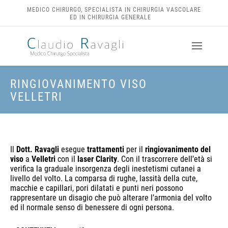
Skip
MEDICO CHIRURGO, SPECIALISTA IN CHIRURGIA VASCOLARE
to
ED IN CHIRURGIA GENERALE
content
RINGIOVANIMENTO VISO
VELLETRI
Il
Dott. Ravagli
esegue
trattamenti
per il
ringiovanimento del
viso
a
Velletri
con il
laser
Clarity
. Con il trascorrere dell’età si
verifica la graduale insorgenza degli inestetismi cutanei a
livello del volto. La comparsa di rughe, lassità della cute,
macchie e capillari, pori dilatati e punti neri possono
rappresentare un disagio che può alterare l’armonia del volto
ed il normale senso di benessere di ogni persona.