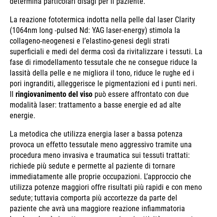
determina particolari disagi per il paziente.
La reazione fototermica indotta nella pelle dal laser Clarity
(1064nm long -pulsed Nd: YAG laser-energy) stimola la
collageno-neogenesi e l’elastino-genesi degli strati
superficiali e medi del derma così da rivitalizzare i tessuti. La
fase di rimodellamento tessutale che ne consegue riduce la
lassità della pelle e ne migliora il tono, riduce le rughe ed i
pori ingranditi, alleggerisce le pigmentazioni ed i punti neri.
Il
ringiovanimento del viso
può essere affrontato con due
modalità laser: trattamento a basse energie ed ad alte
energie.
La metodica che utilizza energia laser a bassa potenza
provoca un effetto tessutale meno aggressivo tramite una
procedura meno invasiva e traumatica sui tessuti trattati:
richiede più sedute e permette al paziente di tornare
immediatamente alle proprie occupazioni. L’approccio che
utilizza potenze maggiori offre risultati più rapidi e con meno
sedute; tuttavia comporta più accortezze da parte del
paziente che avrà una maggiore reazione infiammatoria