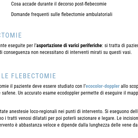
Cosa accade durante il decorso post-flebecomie
Domande frequenti sulle flebectomie ambulatoriali
CTOMIE
e eseguite per l’
asportazione di varici periferiche
: si tratta di paz
di conseguenza non necessitano di interventi mirati su questi vasi.
 LE FLEBECTOMIE
omie il paziente deve essere studiato con l’
ecocolor-doppler
allo scop
lle safene. Un accurato esame ecodoppler permette di eseguire il mappa
itate anestesie loco-regionali nei punti di intervento. Si eseguono del
ano i tratti venosi dilatati per poi poterli sezionare e legare. Le incis
ntervento è abbastanza veloce e dipende dalla lunghezza delle vene d