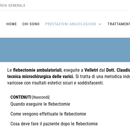
URGIA GENERALE
HOME
CHI SONO
PRESTAZIONI ANGIOLOGICHE
TRATTAMENT
Le
flebectomie
ambulatoriali
, eseguite a
Velletri
dal
Dott. Claudi
tecnica microchirurgica delle varici.
Si tratta di una metodica ind
varicose con risultati estetici sicuri e soddisfacenti.
CONTENUTI
[
Nascondi
]
Quando eseguire le flebectomie
Come vengono effettuate le flebectomie
Cosa deve fare il paziente dopo le flebectomie